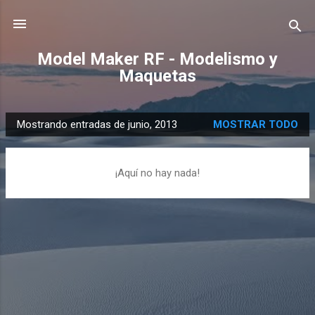
Ir al contenido principal
Model Maker RF - Modelismo y
Maquetas
Mostrando entradas de junio, 2013
MOSTRAR TODO
E
n
t
¡Aquí no hay nada!
r
a
d
a
s