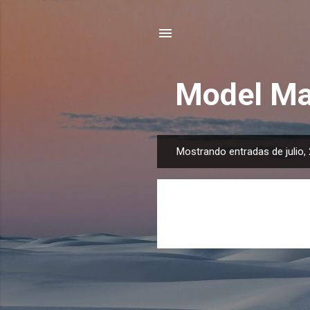
Model Ma
Mostrando entradas de julio,
E
n
t
r
a
d
a
s